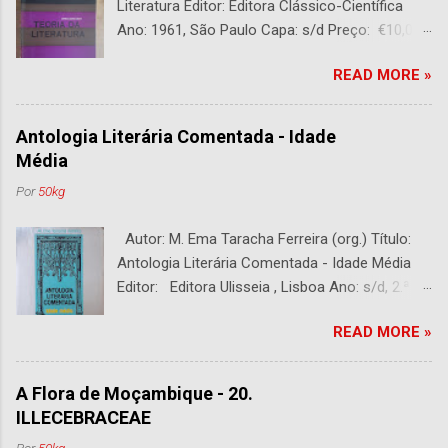
Literatura Editor: Editora Clássico-Científica
Ano: 1961, São Paulo Capa: s/d Preço: €10,00
DESCRIÇÃO : Bom estado. 282 páginas.
READ MORE »
Antologia Literária Comentada - Idade
Média
Por
50kg
Autor: M. Ema Taracha Ferreira (org.) Título:
Antologia Literária Comentada - Idade Média
Editor: Editora Ulisseia , Lisboa Ano: s/d, 2.ª
Edição Capa : s/d Preço: €10,00 DESCRIÇÃO :
READ MORE »
Com alguns sublinhados a lapiseira. Usado.
Com 252 páginas.
A Flora de Moçambique - 20.
ILLECEBRACEAE
Por
50kg