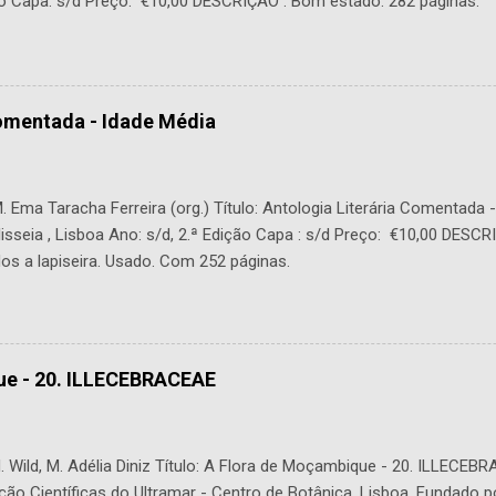
o Capa: s/d Preço: €10,00 DESCRIÇÃO : Bom estado. 282 páginas.
Comentada - Idade Média
 Ema Taracha Ferreira (org.) Título: Antologia Literária Comentada 
lisseia , Lisboa Ano: s/d, 2.ª Edição Capa : s/d Preço: €10,00 DESC
os a lapiseira. Usado. Com 252 páginas.
ue - 20. ILLECEBRACEAE
 Wild, M. Adélia Diniz Título: A Flora de Moçambique - 20. ILLECEBR
ção Científicas do Ultramar - Centro de Botânica, Lisboa. Fundado p