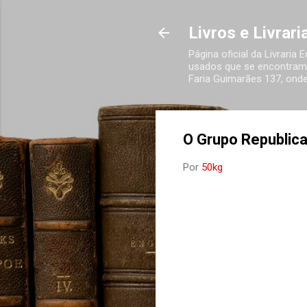
Livros e Livrar
Página oficial da Livraria
usados que se encontram 
Faria Guimarães 137, onde
O Grupo Republic
Por
50kg