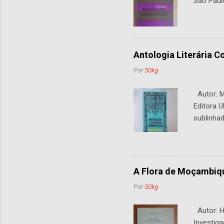
São Paul
Antologia Literária 
Por
50kg
Autor: M.
Editora U
sublinhad
A Flora de Moçambiq
Por
50kg
Autor: H.
Investiga