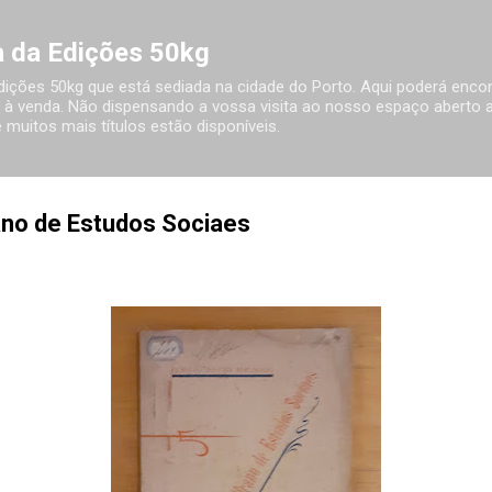
Avançar para o conteúdo principal
ia da Edições 50kg
 Edições 50kg que está sediada na cidade do Porto. Aqui poderá encon
à venda. Não dispensando a vossa visita ao nosso espaço aberto ao
 muitos mais títulos estão disponíveis.
ano de Estudos Sociaes