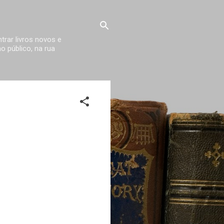
trar livros novos e
 público, na rua