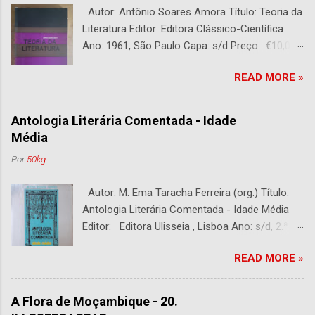
Autor: Antônio Soares Amora Título: Teoria da
Literatura Editor: Editora Clássico-Científica
Ano: 1961, São Paulo Capa: s/d Preço: €10,00
DESCRIÇÃO : Bom estado. 282 páginas.
READ MORE »
Antologia Literária Comentada - Idade
Média
Por
50kg
Autor: M. Ema Taracha Ferreira (org.) Título:
Antologia Literária Comentada - Idade Média
Editor: Editora Ulisseia , Lisboa Ano: s/d, 2.ª
Edição Capa : s/d Preço: €10,00 DESCRIÇÃO :
READ MORE »
Com alguns sublinhados a lapiseira. Usado.
Com 252 páginas.
A Flora de Moçambique - 20.