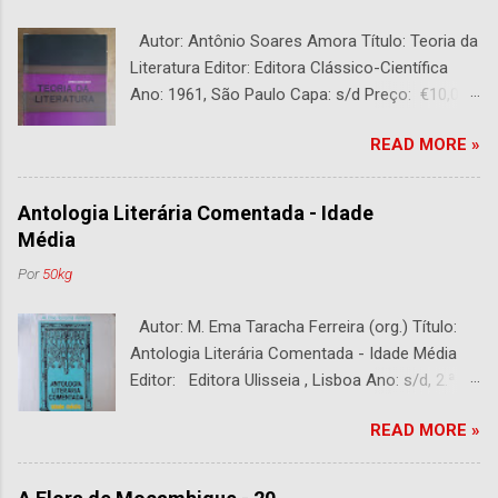
Autor: Antônio Soares Amora Título: Teoria da
Literatura Editor: Editora Clássico-Científica
Ano: 1961, São Paulo Capa: s/d Preço: €10,00
DESCRIÇÃO : Bom estado. 282 páginas.
READ MORE »
Antologia Literária Comentada - Idade
Média
Por
50kg
Autor: M. Ema Taracha Ferreira (org.) Título:
Antologia Literária Comentada - Idade Média
Editor: Editora Ulisseia , Lisboa Ano: s/d, 2.ª
Edição Capa : s/d Preço: €10,00 DESCRIÇÃO :
READ MORE »
Com alguns sublinhados a lapiseira. Usado.
Com 252 páginas.