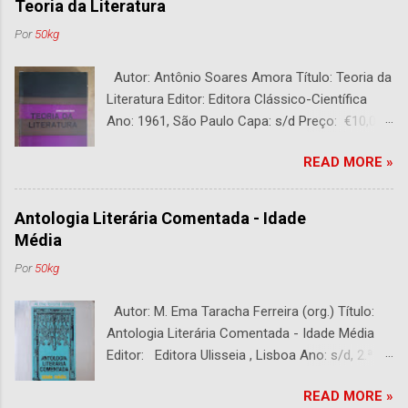
Teoria da Literatura
Por
50kg
Autor: Antônio Soares Amora Título: Teoria da
Literatura Editor: Editora Clássico-Científica
Ano: 1961, São Paulo Capa: s/d Preço: €10,00
DESCRIÇÃO : Bom estado. 282 páginas.
READ MORE »
Antologia Literária Comentada - Idade
Média
Por
50kg
Autor: M. Ema Taracha Ferreira (org.) Título:
Antologia Literária Comentada - Idade Média
Editor: Editora Ulisseia , Lisboa Ano: s/d, 2.ª
Edição Capa : s/d Preço: €10,00 DESCRIÇÃO :
READ MORE »
Com alguns sublinhados a lapiseira. Usado.