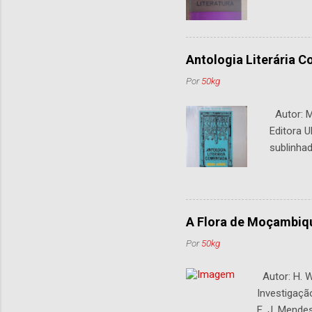
Antologia Literária 
Por
50kg
Autor: M.
Editora U
sublinhad
A Flora de Moçambiq
Por
50kg
Autor: H. W
Investigaçã
E. J. Mende