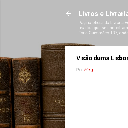
Livros e Livrar
Página oficial da Livraria
usados que se encontram 
Faria Guimarães 137, onde
Visão duma Lisbo
Por
50kg