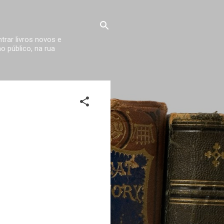
trar livros novos e
 público, na rua