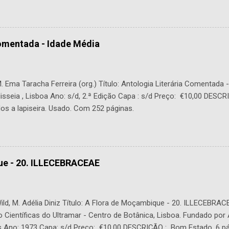
Comentada - Idade Média
 Ema Taracha Ferreira (org.) Título: Antologia Literária Comentada 
lisseia , Lisboa Ano: s/d, 2.ª Edição Capa : s/d Preço: €10,00 DESC
os a lapiseira. Usado. Com 252 páginas.
ue - 20. ILLECEBRACEAE
ild, M. Adélia Diniz Título: A Flora de Moçambique - 20. ILLECEBRAC
o Científicas do Ultramar - Centro de Botânica, Lisboa. Fundado por
s Ano: 1973 Capa: s/d Preço: €10,00 DESCRIÇÃO : Bom Estado. 6 pá