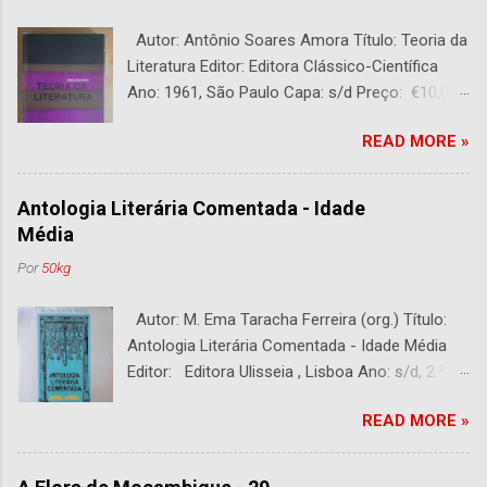
Autor: Antônio Soares Amora Título: Teoria da
Literatura Editor: Editora Clássico-Científica
Ano: 1961, São Paulo Capa: s/d Preço: €10,00
DESCRIÇÃO : Bom estado. 282 páginas.
READ MORE »
Antologia Literária Comentada - Idade
Média
Por
50kg
Autor: M. Ema Taracha Ferreira (org.) Título:
Antologia Literária Comentada - Idade Média
Editor: Editora Ulisseia , Lisboa Ano: s/d, 2.ª
Edição Capa : s/d Preço: €10,00 DESCRIÇÃO :
READ MORE »
Com alguns sublinhados a lapiseira. Usado.
Com 252 páginas.