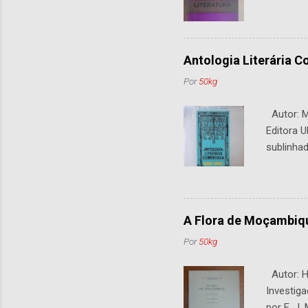
Antologia Literária 
Por
50kg
Autor: M.
Editora U
sublinhad
A Flora de Moçambiq
Por
50kg
Autor: H.
Investiga
por E. J