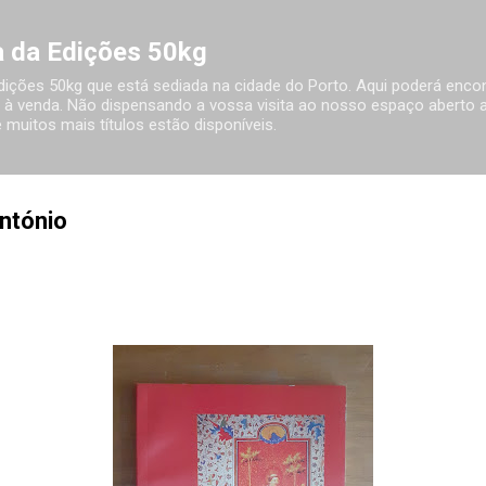
Avançar para o conteúdo principal
ia da Edições 50kg
 Edições 50kg que está sediada na cidade do Porto. Aqui poderá encon
à venda. Não dispensando a vossa visita ao nosso espaço aberto ao
 muitos mais títulos estão disponíveis.
ntónio