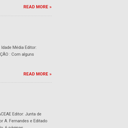
READ MORE »
- Idade Média Editor:
RIÇÃO : Com alguns
READ MORE »
ACEAE Editor: Junta de
or A. Fernandes e Editado
o. 6 páginas.