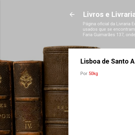
Livros e Livrar
Página oficial da Livraria
usados que se encontram 
Faria Guimarães 137, onde
Lisboa de Santo A
Por
50kg