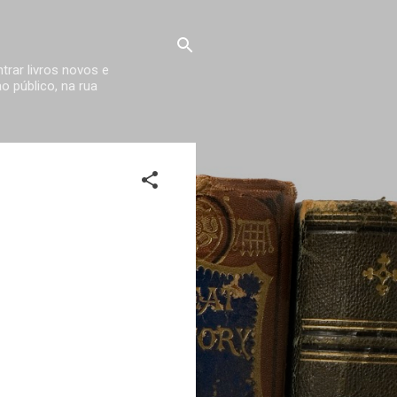
trar livros novos e
 público, na rua