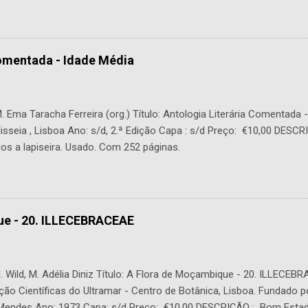
Comentada - Idade Média
 Ema Taracha Ferreira (org.) Título: Antologia Literária Comentada 
lisseia , Lisboa Ano: s/d, 2.ª Edição Capa : s/d Preço: €10,00 DESC
os a lapiseira. Usado. Com 252 páginas.
ue - 20. ILLECEBRACEAE
 Wild, M. Adélia Diniz Título: A Flora de Moçambique - 20. ILLECEBR
ção Científicas do Ultramar - Centro de Botânica, Lisboa. Fundado p
. Mendes Ano: 1973 Capa: s/d Preço: €10,00 DESCRIÇÃO : Bom Estad