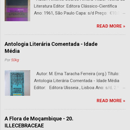
Literatura Editor: Editora Clássico-Científica
Ano: 1961, São Paulo Capa: s/d Preço: €10,00
DESCRIÇÃO : Bom estado. 282 páginas.
READ MORE »
Antologia Literária Comentada - Idade
Média
Por
50kg
Autor: M. Ema Taracha Ferreira (org.) Título:
Antologia Literária Comentada - Idade Média
Editor: Editora Ulisseia , Lisboa Ano: s/d, 2.ª
Edição Capa : s/d Preço: €10,00 DESCRIÇÃO :
READ MORE »
Com alguns sublinhados a lapiseira. Usado.
Com 252 páginas.
A Flora de Moçambique - 20.
ILLECEBRACEAE