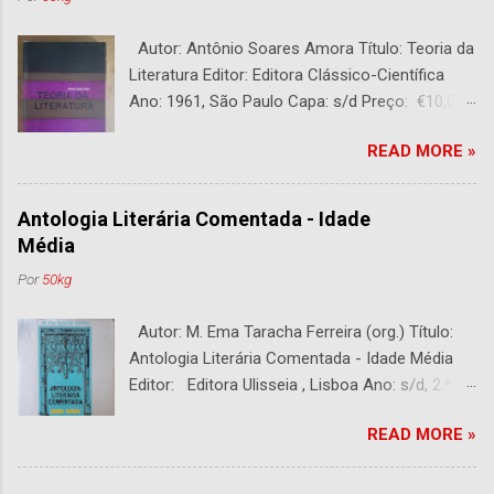
Autor: Antônio Soares Amora Título: Teoria da
Literatura Editor: Editora Clássico-Científica
Ano: 1961, São Paulo Capa: s/d Preço: €10,00
DESCRIÇÃO : Bom estado. 282 páginas.
READ MORE »
Antologia Literária Comentada - Idade
Média
Por
50kg
Autor: M. Ema Taracha Ferreira (org.) Título:
Antologia Literária Comentada - Idade Média
Editor: Editora Ulisseia , Lisboa Ano: s/d, 2.ª
Edição Capa : s/d Preço: €10,00 DESCRIÇÃO :
READ MORE »
Com alguns sublinhados a lapiseira. Usado.
Com 252 páginas.