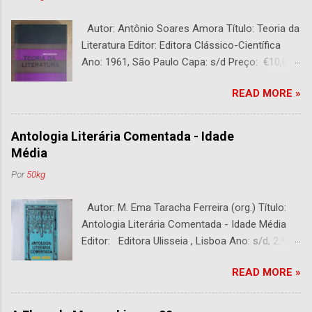
Autor: Antônio Soares Amora Título: Teoria da
Literatura Editor: Editora Clássico-Científica
Ano: 1961, São Paulo Capa: s/d Preço: €10,00
DESCRIÇÃO : Bom estado. 282 páginas.
READ MORE »
Antologia Literária Comentada - Idade
Média
Por
50kg
Autor: M. Ema Taracha Ferreira (org.) Título:
Antologia Literária Comentada - Idade Média
Editor: Editora Ulisseia , Lisboa Ano: s/d, 2.ª
Edição Capa : s/d Preço: €10,00 DESCRIÇÃO :
READ MORE »
Com alguns sublinhados a lapiseira. Usado.
Com 252 páginas.