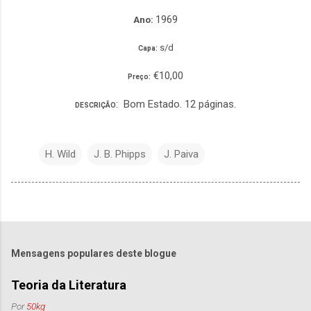
1969
Ano:
s/d
Capa:
€10,00
Preço:
: Bom Estado. 12 páginas.
DESCRIÇÃO
H. Wild
J. B. Phipps
J. Paiva
Mensagens populares deste blogue
Teoria da Literatura
Por
50kg