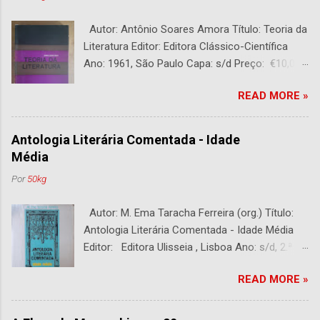
Autor: Antônio Soares Amora Título: Teoria da
Literatura Editor: Editora Clássico-Científica
Ano: 1961, São Paulo Capa: s/d Preço: €10,00
DESCRIÇÃO : Bom estado. 282 páginas.
READ MORE »
Antologia Literária Comentada - Idade
Média
Por
50kg
Autor: M. Ema Taracha Ferreira (org.) Título:
Antologia Literária Comentada - Idade Média
Editor: Editora Ulisseia , Lisboa Ano: s/d, 2.ª
Edição Capa : s/d Preço: €10,00 DESCRIÇÃO :
READ MORE »
Com alguns sublinhados a lapiseira. Usado.
Com 252 páginas.