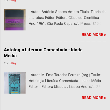
Autor: Antônio Soares Amora Título: Teoria da
Literatura Editor: Editora Clássico-Científica
Ano: 1961, São Paulo Capa: s/d Preço: €10,00
DESCRIÇÃO : Bom estado. 282 páginas.
READ MORE »
Antologia Literária Comentada - Idade
Média
Por
50kg
Autor: M. Ema Taracha Ferreira (org.) Título:
Antologia Literária Comentada - Idade Média
Editor: Editora Ulisseia , Lisboa Ano: s/d, 2.ª
Edição Capa : s/d Preço: €10,00 DESCRIÇÃO :
READ MORE »
Com alguns sublinhados a lapiseira. Usado.
Com 252 páginas.