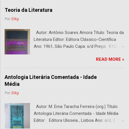
Teoria da Literatura
Por
50kg
Autor: Antônio Soares Amora Título: Teoria da
Literatura Editor: Editora Clássico-Científica
Ano: 1961, São Paulo Capa: s/d Preço: €10,00
DESCRIÇÃO : Bom estado. 282 páginas.
READ MORE »
Antologia Literária Comentada - Idade
Média
Por
50kg
Autor: M. Ema Taracha Ferreira (org.) Título:
Antologia Literária Comentada - Idade Média
Editor: Editora Ulisseia , Lisboa Ano: s/d, 2.ª
Edição Capa : s/d Preço: €10,00 DESCRIÇÃO :