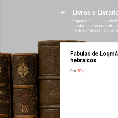
Livros e Livrar
Página oficial da Livraria
usados que se encontram 
Faria Guimarães 137, onde
Fabulas de Loqmá
hebraicos
Por
50kg