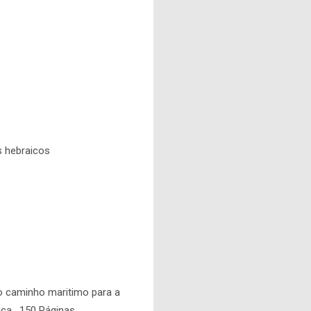
s hebraicos
do caminho maritimo para a
ica. 150 Páginas.