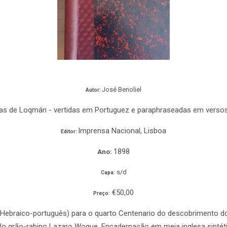
José Benoliel
Autor:
as de Loqmán - vertidas em Portuguez e paraphraseadas em verso
Imprensa Nacional, Lisboa
Editor:
1898
Ano:
s/d
Capa:
€50,00
Preço:
e (Hebraico-português) para o quarto Centenario do descobrimento 
elo grão-rabino Lazaro Wogue. Encadernação em meia inglesa sintét