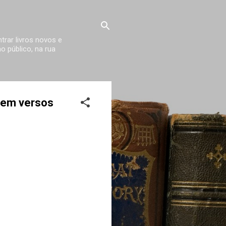
trar livros novos e
 público, na rua
 em versos