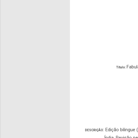
Fabul
Título:
: Edição bilingu
DESCRIÇÃO
Índia. Revisão p