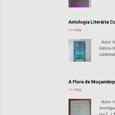
Antologia Literária 
Por
50kg
Autor: M.
Editora U
sublinhad
A Flora de Moçambiq
Por
50kg
Autor: H.
Investiga
por E. J