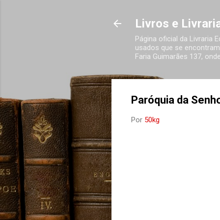
Livros e Livrar
Página oficial da Livraria
usados que se encontram 
Faria Guimarães 137, onde
Paróquia da Senh
Por
50kg