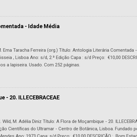
Comentada - Idade Média
 Ema Taracha Ferreira (org.) Título: Antologia Literária Comentada 
lisseia , Lisboa Ano: s/d, 2.ª Edição Capa : s/d Preço: €10,00 DESC
os a lapiseira. Usado. Com 252 páginas.
ue - 20. ILLECEBRACEAE
 Wild, M. Adélia Diniz Título: A Flora de Moçambique - 20. ILLECEBR
ção Científicas do Ultramar - Centro de Botânica, Lisboa. Fundado p
. Mendes Ano: 1973 Capa: s/d Preço: €10,00 DESCRIÇÃO : Bom Estad