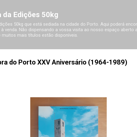
Avançar para o conteúdo principal
ia da Edições 50kg
 Edições 50kg que está sediada na cidade do Porto. Aqui poderá encon
à venda. Não dispensando a vossa visita ao nosso espaço aberto ao
 muitos mais títulos estão disponíveis.
ora do Porto XXV Aniversário (1964-1989)