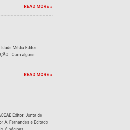
READ MORE »
- Idade Média Editor:
RIÇÃO : Com alguns
READ MORE »
ACEAE Editor: Junta de
or A. Fernandes e Editado
o. 6 páginas.