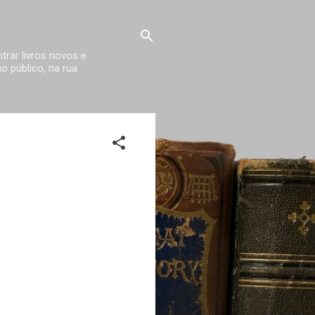
trar livros novos e
 público, na rua