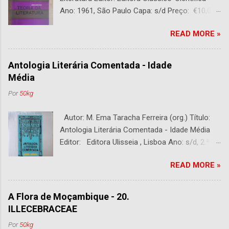
Ano: 1961, São Paulo Capa: s/d Preço: €10,00
DESCRIÇÃO : Bom estado. 282 páginas.
READ MORE »
Antologia Literária Comentada - Idade
Média
Por
50kg
Autor: M. Ema Taracha Ferreira (org.) Título:
Antologia Literária Comentada - Idade Média
Editor: Editora Ulisseia , Lisboa Ano: s/d, 2.ª
Edição Capa : s/d Preço: €10,00 DESCRIÇÃO :
READ MORE »
Com alguns sublinhados a lapiseira. Usado.
Com 252 páginas.
A Flora de Moçambique - 20.
ILLECEBRACEAE
Por
50kg