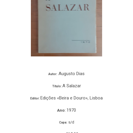
Augusto Dias
Autor:
A Salazar
Título:
Edições «Beira e Douro», Lisboa
Editor:
1970
Ano:
s/d
Capa: