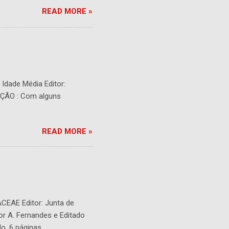
READ MORE »
- Idade Média Editor:
RIÇÃO : Com alguns
READ MORE »
ACEAE Editor: Junta de
or A. Fernandes e Editado
o. 6 páginas.