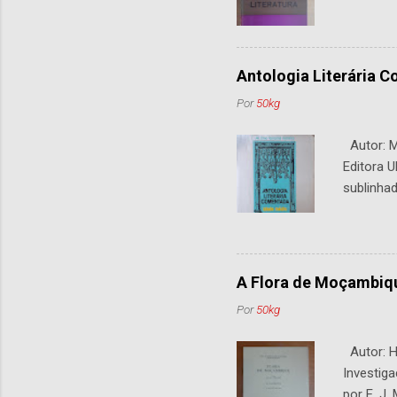
Antologia Literária 
Por
50kg
Autor: M.
Editora U
sublinhad
A Flora de Moçambiq
Por
50kg
Autor: H.
Investiga
por E. J