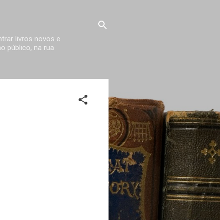
trar livros novos e
 público, na rua