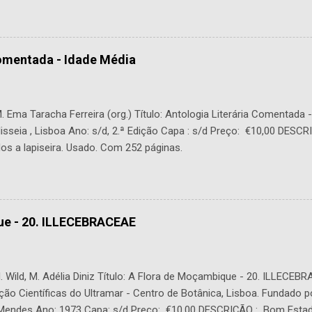
Comentada - Idade Média
 Ema Taracha Ferreira (org.) Título: Antologia Literária Comentada 
lisseia , Lisboa Ano: s/d, 2.ª Edição Capa : s/d Preço: €10,00 DESC
os a lapiseira. Usado. Com 252 páginas.
ue - 20. ILLECEBRACEAE
 Wild, M. Adélia Diniz Título: A Flora de Moçambique - 20. ILLECEBR
ção Científicas do Ultramar - Centro de Botânica, Lisboa. Fundado p
. Mendes Ano: 1973 Capa: s/d Preço: €10,00 DESCRIÇÃO : Bom Estad