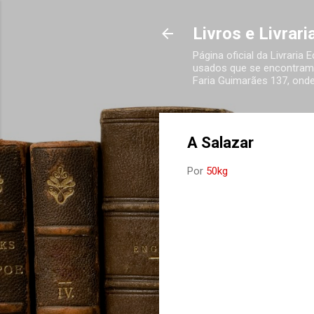
Livros e Livrar
Página oficial da Livraria
usados que se encontram 
Faria Guimarães 137, onde
A Salazar
Por
50kg