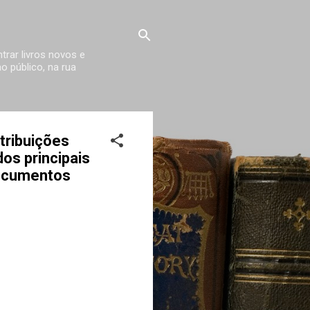
trar livros novos e
 público, na rua
tribuições
dos principais
documentos