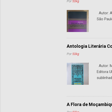
Por
50kg
Autor: An
São Paul
Antologia Literária 
Por
50kg
Autor: M.
Editora U
sublinhad
A Flora de Moçambiq