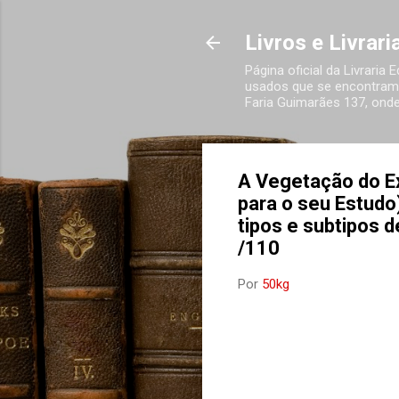
Livros e Livrar
Página oficial da Livraria
usados que se encontram 
Faria Guimarães 137, onde
A Vegetação do E
para o seu Estudo)
tipos e subtipos 
/110
Por
50kg