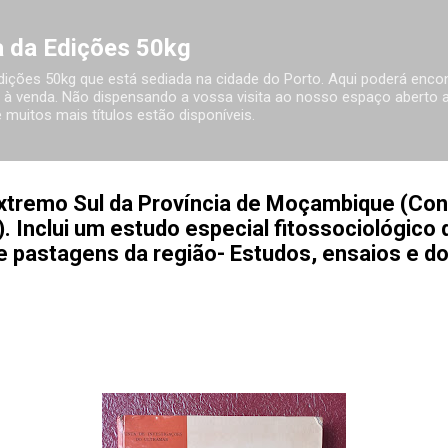
Avançar para o conteúdo principal
ia da Edições 50kg
 Edições 50kg que está sediada na cidade do Porto. Aqui poderá encon
à venda. Não dispensando a vossa visita ao nosso espaço aberto ao
 muitos mais títulos estão disponíveis.
xtremo Sul da Província de Moçambique (Con
. Inclui um estudo especial fitossociológico 
de pastagens da região- Estudos, ensaios e 