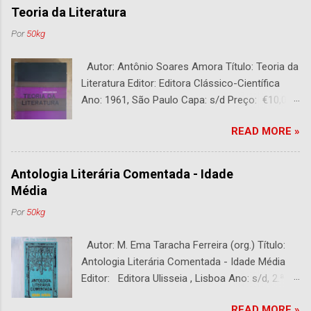
Teoria da Literatura
Por
50kg
Autor: Antônio Soares Amora Título: Teoria da
Literatura Editor: Editora Clássico-Científica
Ano: 1961, São Paulo Capa: s/d Preço: €10,00
DESCRIÇÃO : Bom estado. 282 páginas.
READ MORE »
Antologia Literária Comentada - Idade
Média
Por
50kg
Autor: M. Ema Taracha Ferreira (org.) Título:
Antologia Literária Comentada - Idade Média
Editor: Editora Ulisseia , Lisboa Ano: s/d, 2.ª
Edição Capa : s/d Preço: €10,00 DESCRIÇÃO :
READ MORE »