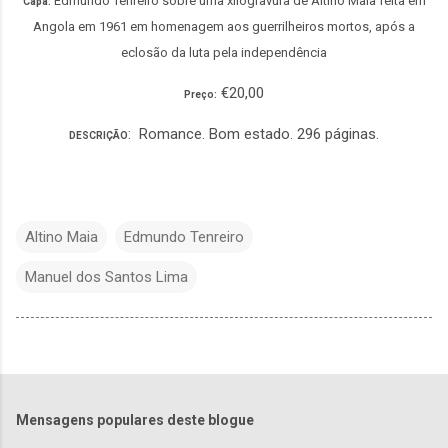
Edmundo Tenreiro sobre uma xilogravura de Altino Maia feita em
Capa:
Angola em 1961 em homenagem aos guerrilheiros mortos, após a
eclosão da luta pela independência
€20,00
Preço:
: Romance. Bom estado. 296 páginas.
DESCRIÇÃO
Altino Maia
Edmundo Tenreiro
Manuel dos Santos Lima
Mensagens populares deste blogue