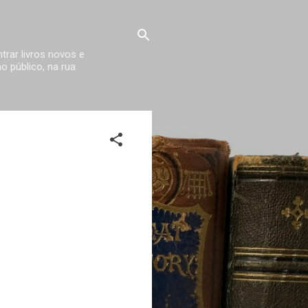
trar livros novos e
 público, na rua