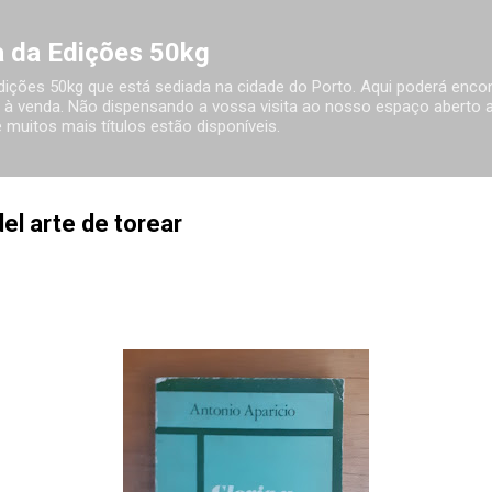
Avançar para o conteúdo principal
ia da Edições 50kg
 Edições 50kg que está sediada na cidade do Porto. Aqui poderá encon
à venda. Não dispensando a vossa visita ao nosso espaço aberto ao
 muitos mais títulos estão disponíveis.
el arte de torear