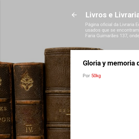
Livros e Livrar
Página oficial da Livraria
usados que se encontram 
Faria Guimarães 137, onde
Gloria y memoria d
Por
50kg