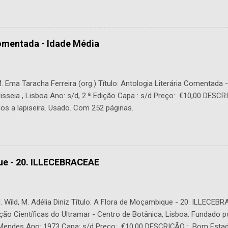
Comentada - Idade Média
 Ema Taracha Ferreira (org.) Título: Antologia Literária Comentada 
lisseia , Lisboa Ano: s/d, 2.ª Edição Capa : s/d Preço: €10,00 DESC
os a lapiseira. Usado. Com 252 páginas.
ue - 20. ILLECEBRACEAE
 Wild, M. Adélia Diniz Título: A Flora de Moçambique - 20. ILLECEBR
ção Científicas do Ultramar - Centro de Botânica, Lisboa. Fundado p
. Mendes Ano: 1973 Capa: s/d Preço: €10,00 DESCRIÇÃO : Bom Estad