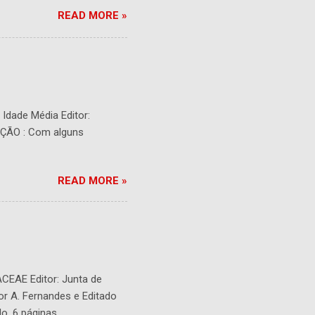
READ MORE »
- Idade Média Editor:
RIÇÃO : Com alguns
READ MORE »
ACEAE Editor: Junta de
or A. Fernandes e Editado
o. 6 páginas.