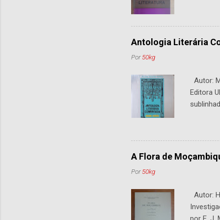
Antologia Literária 
Por
50kg
Autor: M.
Editora U
sublinhad
A Flora de Moçambiq
Por
50kg
Autor: H.
Investiga
por E. J