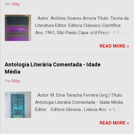
Por
50kg
Autor: Antônio Soares Amora Título: Teoria da
Literatura Editor: Editora Clássico-Científica
Ano: 1961, São Paulo Capa: s/d Preço: €10,00
DESCRIÇÃO : Bom estado. 282 páginas.
READ MORE »
Antologia Literária Comentada - Idade
Média
Por
50kg
Autor: M. Ema Taracha Ferreira (org.) Título:
Antologia Literária Comentada - Idade Média
Editor: Editora Ulisseia , Lisboa Ano: s/d, 2.ª
Edição Capa : s/d Preço: €10,00 DESCRIÇÃO :
READ MORE »
Com alguns sublinhados a lapiseira. Usado.
Com 252 páginas.