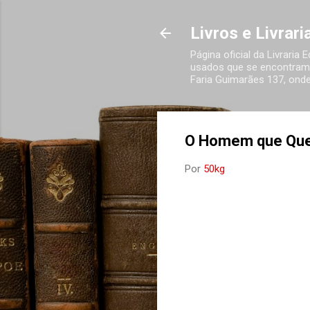
Livros e Livrar
Página oficial da Livraria
usados que se encontram 
Faria Guimarães 137, onde
O Homem que Queri
Por
50kg