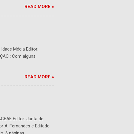
READ MORE »
- Idade Média Editor:
RIÇÃO : Com alguns
READ MORE »
ACEAE Editor: Junta de
or A. Fernandes e Editado
o. 6 páginas.