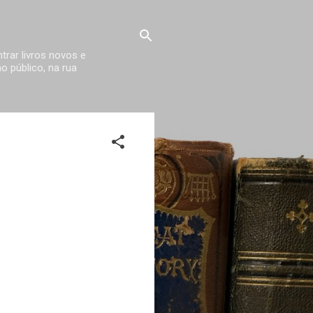
trar livros novos e
 público, na rua