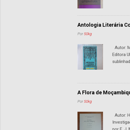
Antologia Literária 
Por
50kg
Autor: M.
Editora U
sublinhad
A Flora de Moçambiq
Por
50kg
Autor: H.
Investiga
por E. J