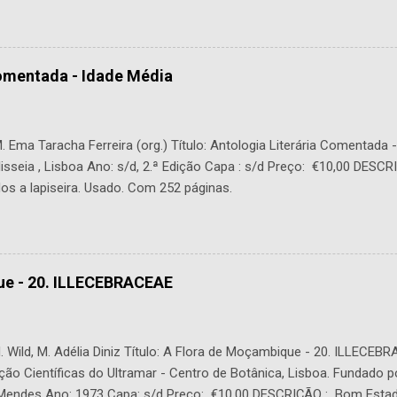
Comentada - Idade Média
 Ema Taracha Ferreira (org.) Título: Antologia Literária Comentada 
lisseia , Lisboa Ano: s/d, 2.ª Edição Capa : s/d Preço: €10,00 DESC
os a lapiseira. Usado. Com 252 páginas.
ue - 20. ILLECEBRACEAE
 Wild, M. Adélia Diniz Título: A Flora de Moçambique - 20. ILLECEBR
ção Científicas do Ultramar - Centro de Botânica, Lisboa. Fundado p
. Mendes Ano: 1973 Capa: s/d Preço: €10,00 DESCRIÇÃO : Bom Estad