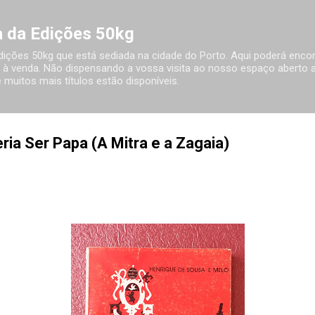
Avançar para o conteúdo principal
ia da Edições 50kg
 Edições 50kg que está sediada na cidade do Porto. Aqui poderá encon
à venda. Não dispensando a vossa visita ao nosso espaço aberto ao
 muitos mais títulos estão disponíveis.
a Ser Papa (A Mitra e a Zagaia)