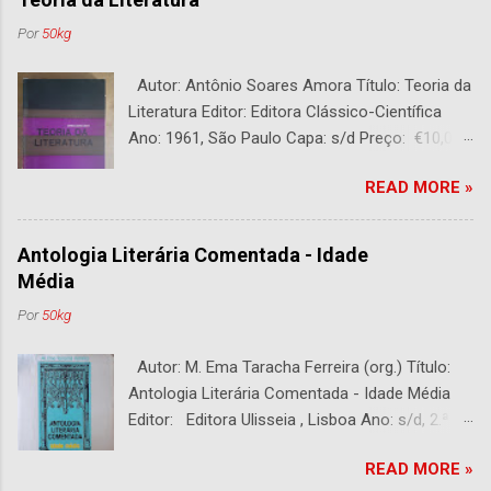
Por
50kg
Autor: Antônio Soares Amora Título: Teoria da
Literatura Editor: Editora Clássico-Científica
Ano: 1961, São Paulo Capa: s/d Preço: €10,00
DESCRIÇÃO : Bom estado. 282 páginas.
READ MORE »
Antologia Literária Comentada - Idade
Média
Por
50kg
Autor: M. Ema Taracha Ferreira (org.) Título:
Antologia Literária Comentada - Idade Média
Editor: Editora Ulisseia , Lisboa Ano: s/d, 2.ª
Edição Capa : s/d Preço: €10,00 DESCRIÇÃO :
READ MORE »
Com alguns sublinhados a lapiseira. Usado.