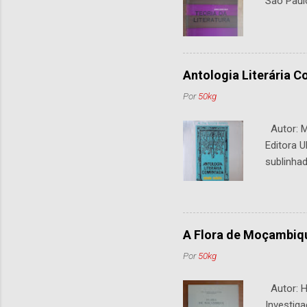
São Paul
Antologia Literária 
Por
50kg
Autor: M.
Editora U
sublinhad
A Flora de Moçambiq
Por
50kg
Autor: H.
Investiga