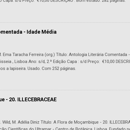
o Capa: s/d Preço: €10,00 DESCRIÇÃO : Bom estado. 282 páginas.
Comentada - Idade Média
 Ema Taracha Ferreira (org.) Título: Antologia Literária Comentada 
lisseia , Lisboa Ano: s/d, 2.ª Edição Capa : s/d Preço: €10,00 DESC
os a lapiseira. Usado. Com 252 páginas.
ue - 20. ILLECEBRACEAE
 Wild, M. Adélia Diniz Título: A Flora de Moçambique - 20. ILLECEBR
ção Científicas do Ultramar - Centro de Botânica, Lisboa. Fundado p