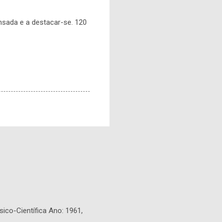
sada e a destacar-se. 120
sico-Científica Ano: 1961,