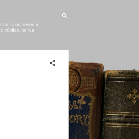
trar livros novos e
 público, na rua