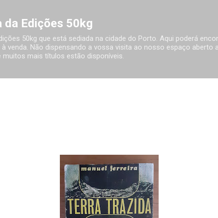
Avançar para o conteúdo principal
ia da Edições 50kg
 Edições 50kg que está sediada na cidade do Porto. Aqui poderá encon
à venda. Não dispensando a vossa visita ao nosso espaço aberto ao
 muitos mais títulos estão disponíveis.