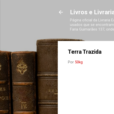
Livros e Livrar
Página oficial da Livraria
usados que se encontram 
Faria Guimarães 137, onde
Terra Trazida
Por
50kg