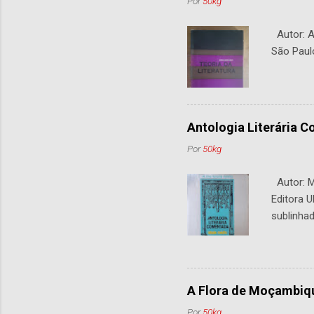
Por
50kg
Autor: An
São Paul
Antologia Literária 
Por
50kg
Autor: M.
Editora U
sublinhad
A Flora de Moçambiq
Por
50kg