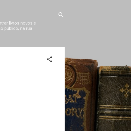
trar livros novos e
 público, na rua