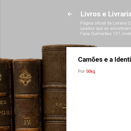
Livros e Livrar
Página oficial da Livraria
usados que se encontram 
Faria Guimarães 137, onde
Camões e a Ident
Por
50kg