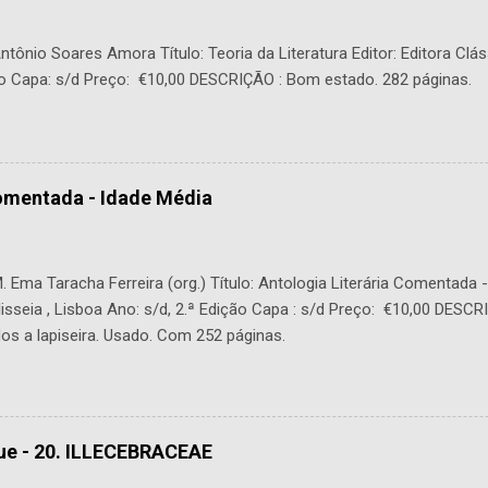
tônio Soares Amora Título: Teoria da Literatura Editor: Editora Clás
o Capa: s/d Preço: €10,00 DESCRIÇÃO : Bom estado. 282 páginas.
Comentada - Idade Média
 Ema Taracha Ferreira (org.) Título: Antologia Literária Comentada 
lisseia , Lisboa Ano: s/d, 2.ª Edição Capa : s/d Preço: €10,00 DESC
os a lapiseira. Usado. Com 252 páginas.
ue - 20. ILLECEBRACEAE