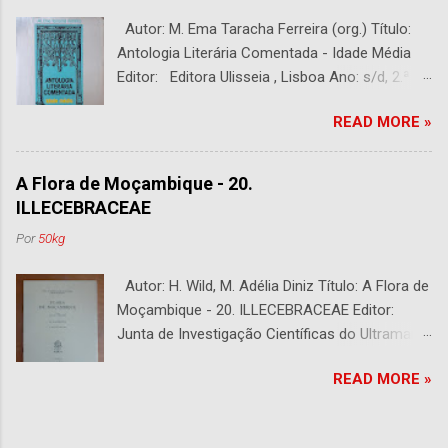
Autor: M. Ema Taracha Ferreira (org.) Título:
Antologia Literária Comentada - Idade Média
Editor: Editora Ulisseia , Lisboa Ano: s/d, 2.ª
Edição Capa : s/d Preço: €10,00 DESCRIÇÃO :
READ MORE »
Com alguns sublinhados a lapiseira. Usado.
Com 252 páginas.
A Flora de Moçambique - 20.
ILLECEBRACEAE
Por
50kg
Autor: H. Wild, M. Adélia Diniz Título: A Flora de
Moçambique - 20. ILLECEBRACEAE Editor:
Junta de Investigação Científicas do Ultramar -
Centro de Botânica, Lisboa. Fundado por A.
READ MORE »
Fernandes e Editado por E. J. Mendes Ano:
1973 Capa: s/d Preço: €10,00 DESCRIÇÃO :
Bom Estado. 6 páginas.