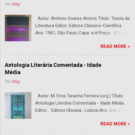
Por
50kg
Autor: Antônio Soares Amora Título: Teoria da
Literatura Editor: Editora Clássico-Científica
Ano: 1961, São Paulo Capa: s/d Preço: €10,00
DESCRIÇÃO : Bom estado. 282 páginas.
READ MORE »
Antologia Literária Comentada - Idade
Média
Por
50kg
Autor: M. Ema Taracha Ferreira (org.) Título:
Antologia Literária Comentada - Idade Média
Editor: Editora Ulisseia , Lisboa Ano: s/d, 2.ª
Edição Capa : s/d Preço: €10,00 DESCRIÇÃO :
READ MORE »
Com alguns sublinhados a lapiseira. Usado.
Com 252 páginas.