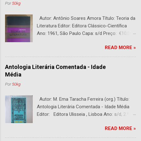
Por
50kg
Autor: Antônio Soares Amora Título: Teoria da
Literatura Editor: Editora Clássico-Científica
Ano: 1961, São Paulo Capa: s/d Preço: €10,00
DESCRIÇÃO : Bom estado. 282 páginas.
READ MORE »
Antologia Literária Comentada - Idade
Média
Por
50kg
Autor: M. Ema Taracha Ferreira (org.) Título:
Antologia Literária Comentada - Idade Média
Editor: Editora Ulisseia , Lisboa Ano: s/d, 2.ª
Edição Capa : s/d Preço: €10,00 DESCRIÇÃO :
READ MORE »
Com alguns sublinhados a lapiseira. Usado.
Com 252 páginas.