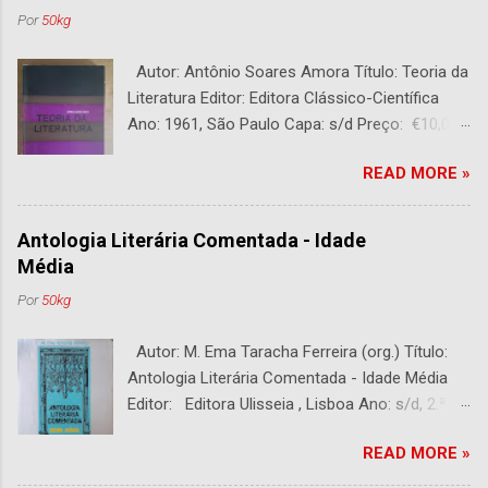
Por
50kg
Autor: Antônio Soares Amora Título: Teoria da
Literatura Editor: Editora Clássico-Científica
Ano: 1961, São Paulo Capa: s/d Preço: €10,00
DESCRIÇÃO : Bom estado. 282 páginas.
READ MORE »
Antologia Literária Comentada - Idade
Média
Por
50kg
Autor: M. Ema Taracha Ferreira (org.) Título:
Antologia Literária Comentada - Idade Média
Editor: Editora Ulisseia , Lisboa Ano: s/d, 2.ª
Edição Capa : s/d Preço: €10,00 DESCRIÇÃO :
READ MORE »
Com alguns sublinhados a lapiseira. Usado.
Com 252 páginas.