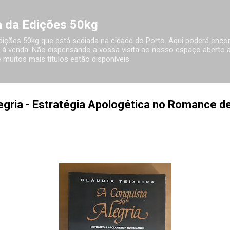
Avançar para o conteúdo principal
ia da Edições 50kg
 Edições 50kg que está sediada na cidade do Porto. Aqui poderá encon
à venda. Não dispensando a vossa visita ao nosso espaço aberto ao
 muitos mais títulos estão disponíveis.
egria - Estratégia Apologética no Romance d