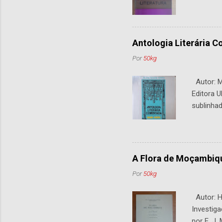
Antologia Literária 
Por
50kg
Autor: M.
Editora U
sublinhad
A Flora de Moçambiq
Por
50kg
Autor: H.
Investiga
por E. J