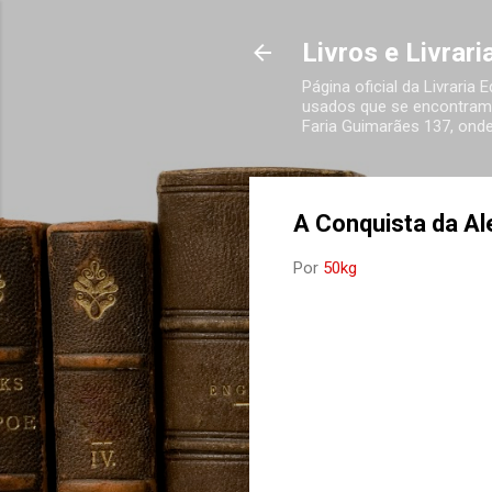
Livros e Livrar
Página oficial da Livraria
usados que se encontram 
Faria Guimarães 137, onde
A Conquista da Al
Por
50kg