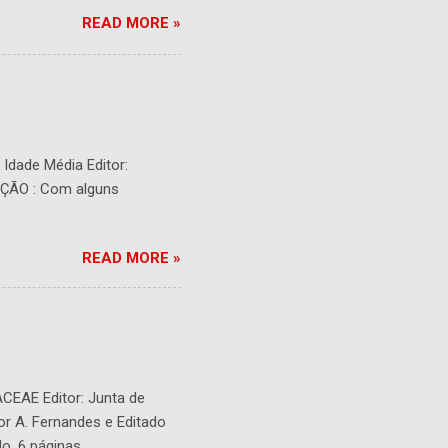
READ MORE »
- Idade Média Editor:
RIÇÃO : Com alguns
READ MORE »
ACEAE Editor: Junta de
or A. Fernandes e Editado
o. 6 páginas.