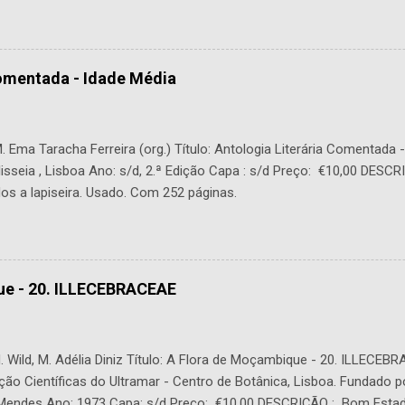
Comentada - Idade Média
 Ema Taracha Ferreira (org.) Título: Antologia Literária Comentada 
lisseia , Lisboa Ano: s/d, 2.ª Edição Capa : s/d Preço: €10,00 DESC
os a lapiseira. Usado. Com 252 páginas.
ue - 20. ILLECEBRACEAE
 Wild, M. Adélia Diniz Título: A Flora de Moçambique - 20. ILLECEBR
ção Científicas do Ultramar - Centro de Botânica, Lisboa. Fundado p
. Mendes Ano: 1973 Capa: s/d Preço: €10,00 DESCRIÇÃO : Bom Estad