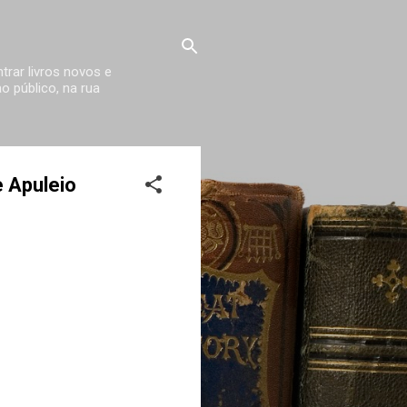
trar livros novos e
 público, na rua
e Apuleio