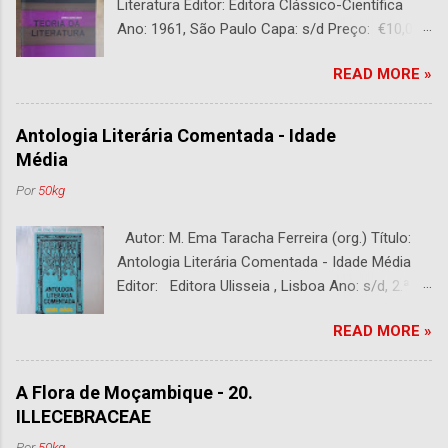
Literatura Editor: Editora Clássico-Científica
Ano: 1961, São Paulo Capa: s/d Preço: €10,00
DESCRIÇÃO : Bom estado. 282 páginas.
READ MORE »
Antologia Literária Comentada - Idade
Média
Por
50kg
Autor: M. Ema Taracha Ferreira (org.) Título:
Antologia Literária Comentada - Idade Média
Editor: Editora Ulisseia , Lisboa Ano: s/d, 2.ª
Edição Capa : s/d Preço: €10,00 DESCRIÇÃO :
READ MORE »
Com alguns sublinhados a lapiseira. Usado.
Com 252 páginas.
A Flora de Moçambique - 20.
ILLECEBRACEAE
Por
50kg