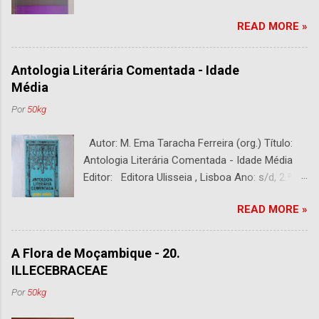
DESCRIÇÃO : Bom estado. 282 páginas.
READ MORE »
Antologia Literária Comentada - Idade
Média
Por
50kg
Autor: M. Ema Taracha Ferreira (org.) Título:
Antologia Literária Comentada - Idade Média
Editor: Editora Ulisseia , Lisboa Ano: s/d, 2.ª
Edição Capa : s/d Preço: €10,00 DESCRIÇÃO :
READ MORE »
Com alguns sublinhados a lapiseira. Usado.
Com 252 páginas.
A Flora de Moçambique - 20.
ILLECEBRACEAE
Por
50kg