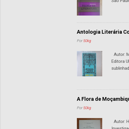
São Paul
Antologia Literária 
Por
50kg
Autor: M.
Editora U
sublinhad
A Flora de Moçambiq
Por
50kg
Autor: H.
Investiga