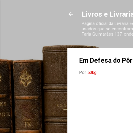
Livros e Livrar
Página oficial da Livraria
usados que se encontram 
Faria Guimarães 137, onde
Em Defesa do Pôr
Por
50kg