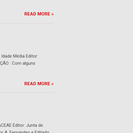
READ MORE »
- Idade Média Editor:
RIÇÃO : Com alguns
READ MORE »
ACEAE Editor: Junta de
or A. Fernandes e Editado