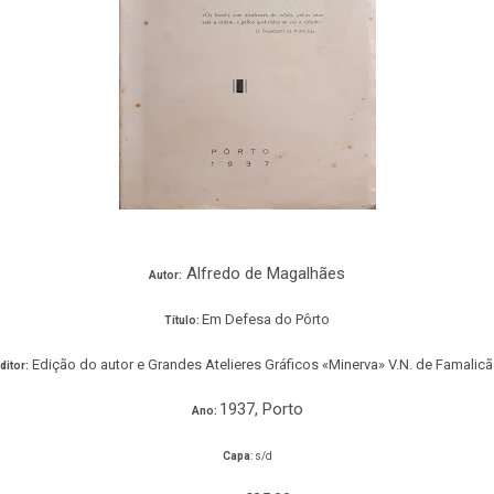
Alfredo de Magalhães
Autor:
Em Defesa do Pôrto
Título:
Edição do autor e Grandes Atelieres Gráficos «Minerva» V.N. de Famalic
ditor:
1937, Porto
Ano:
Capa
: s/d