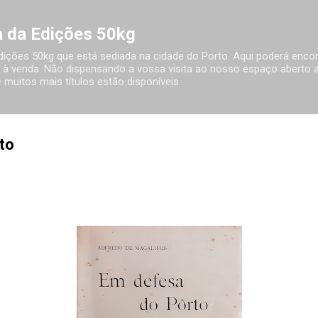
Avançar para o conteúdo principal
ia da Edições 50kg
 Edições 50kg que está sediada na cidade do Porto. Aqui poderá encon
à venda. Não dispensando a vossa visita ao nosso espaço aberto ao
 muitos mais títulos estão disponíveis.
to