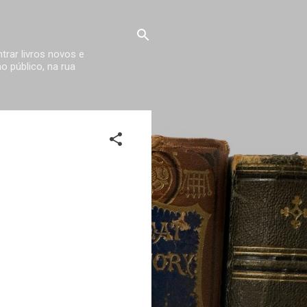
trar livros novos e
 público, na rua