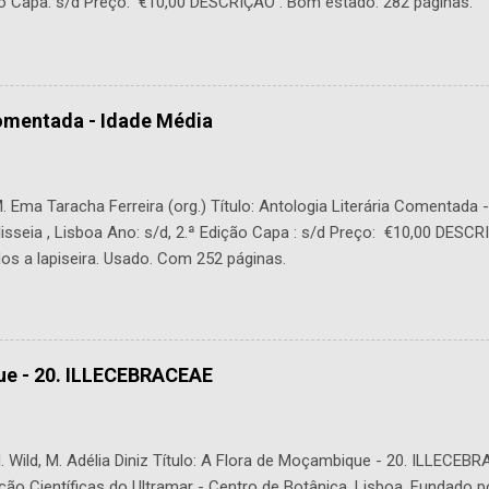
o Capa: s/d Preço: €10,00 DESCRIÇÃO : Bom estado. 282 páginas.
Comentada - Idade Média
 Ema Taracha Ferreira (org.) Título: Antologia Literária Comentada 
lisseia , Lisboa Ano: s/d, 2.ª Edição Capa : s/d Preço: €10,00 DESC
os a lapiseira. Usado. Com 252 páginas.
ue - 20. ILLECEBRACEAE
 Wild, M. Adélia Diniz Título: A Flora de Moçambique - 20. ILLECEBR
ção Científicas do Ultramar - Centro de Botânica, Lisboa. Fundado p