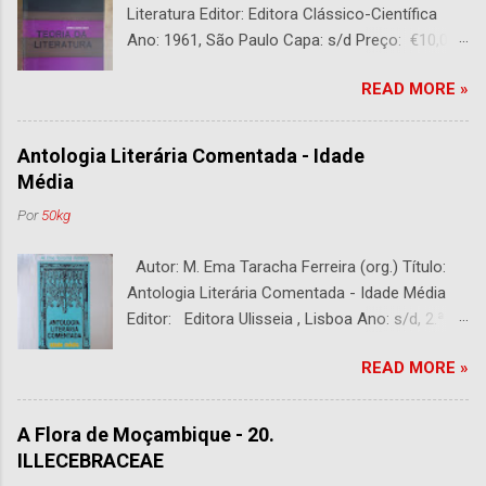
Literatura Editor: Editora Clássico-Científica
Ano: 1961, São Paulo Capa: s/d Preço: €10,00
DESCRIÇÃO : Bom estado. 282 páginas.
READ MORE »
Antologia Literária Comentada - Idade
Média
Por
50kg
Autor: M. Ema Taracha Ferreira (org.) Título:
Antologia Literária Comentada - Idade Média
Editor: Editora Ulisseia , Lisboa Ano: s/d, 2.ª
Edição Capa : s/d Preço: €10,00 DESCRIÇÃO :
READ MORE »
Com alguns sublinhados a lapiseira. Usado.
Com 252 páginas.
A Flora de Moçambique - 20.
ILLECEBRACEAE