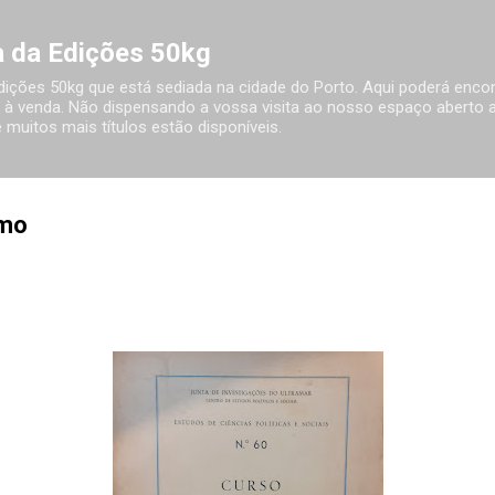
Avançar para o conteúdo principal
ia da Edições 50kg
 Edições 50kg que está sediada na cidade do Porto. Aqui poderá encon
à venda. Não dispensando a vossa visita ao nosso espaço aberto ao
 muitos mais títulos estão disponíveis.
smo