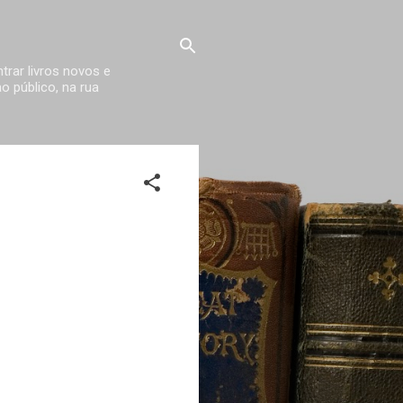
trar livros novos e
 público, na rua