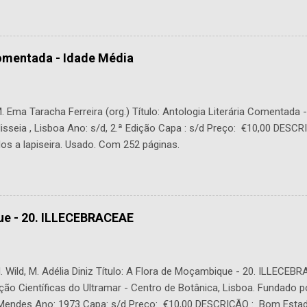
Comentada - Idade Média
 Ema Taracha Ferreira (org.) Título: Antologia Literária Comentada 
lisseia , Lisboa Ano: s/d, 2.ª Edição Capa : s/d Preço: €10,00 DESC
os a lapiseira. Usado. Com 252 páginas.
ue - 20. ILLECEBRACEAE
 Wild, M. Adélia Diniz Título: A Flora de Moçambique - 20. ILLECEBR
ção Científicas do Ultramar - Centro de Botânica, Lisboa. Fundado p
. Mendes Ano: 1973 Capa: s/d Preço: €10,00 DESCRIÇÃO : Bom Estad