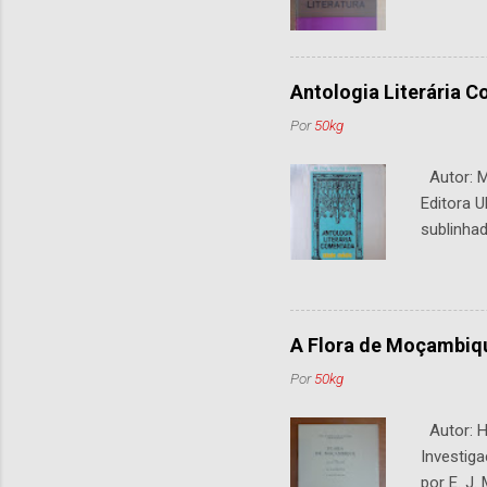
Antologia Literária 
Por
50kg
Autor: M.
Editora U
sublinhad
A Flora de Moçambiq
Por
50kg
Autor: H.
Investiga
por E. J