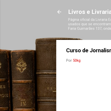
Livros e Livrar
Página oficial da Livraria
usados que se encontram 
Faria Guimarães 137, onde
Curso de Jornali
Por
50kg