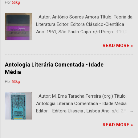
Por
50kg
Autor: Antônio Soares Amora Título: Teoria da
Literatura Editor: Editora Clássico-Científica
Ano: 1961, São Paulo Capa: s/d Preço: €10,00
DESCRIÇÃO : Bom estado. 282 páginas.
READ MORE »
Antologia Literária Comentada - Idade
Média
Por
50kg
Autor: M. Ema Taracha Ferreira (org.) Título:
Antologia Literária Comentada - Idade Média
Editor: Editora Ulisseia , Lisboa Ano: s/d, 2.ª
Edição Capa : s/d Preço: €10,00 DESCRIÇÃO :
READ MORE »
Com alguns sublinhados a lapiseira. Usado.
Com 252 páginas.