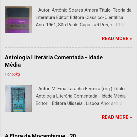
Autor: Antônio Soares Amora Título: Teoria da
Literatura Editor: Editora Clássico-Científica
Ano: 1961, São Paulo Capa: s/d Preço: €10,00
DESCRIÇÃO : Bom estado. 282 páginas.
READ MORE »
Antologia Literária Comentada - Idade
Média
Por
50kg
Autor: M. Ema Taracha Ferreira (org.) Título:
Antologia Literária Comentada - Idade Média
Editor: Editora Ulisseia , Lisboa Ano: s/d, 2.ª
Edição Capa : s/d Preço: €10,00 DESCRIÇÃO :
READ MORE »
Com alguns sublinhados a lapiseira. Usado.
Com 252 páginas.
A Flora de Moçambique - 20.