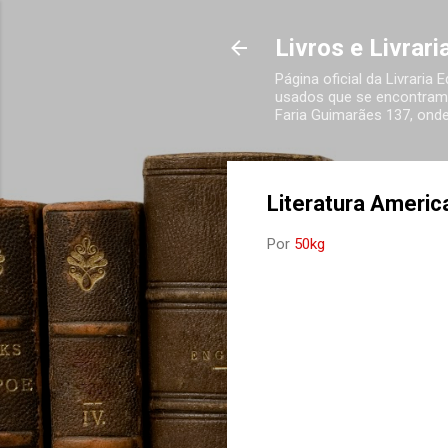
Livros e Livrar
Página oficial da Livraria
usados que se encontram 
Faria Guimarães 137, onde
Literatura Americ
Por
50kg