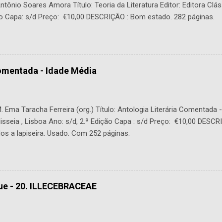
tônio Soares Amora Título: Teoria da Literatura Editor: Editora Clás
o Capa: s/d Preço: €10,00 DESCRIÇÃO : Bom estado. 282 páginas.
Comentada - Idade Média
 Ema Taracha Ferreira (org.) Título: Antologia Literária Comentada 
lisseia , Lisboa Ano: s/d, 2.ª Edição Capa : s/d Preço: €10,00 DESC
os a lapiseira. Usado. Com 252 páginas.
ue - 20. ILLECEBRACEAE