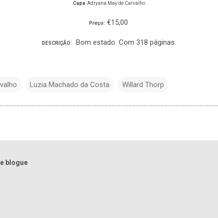
Capa
: Adryana May de Carvalho
€15,00
Preço:
: Bom estado. Com 318 páginas.
DESCRIÇÃO
valho
Luzia Machado da Costa
Willard Thorp
e blogue