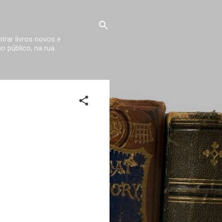
trar livros novos e
 público, na rua