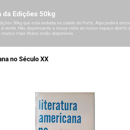
Avançar para o conteúdo principal
ia da Edições 50kg
 Edições 50kg que está sediada na cidade do Porto. Aqui poderá encon
à venda. Não dispensando a vossa visita ao nosso espaço aberto ao
 muitos mais títulos estão disponíveis.
ana no Século XX