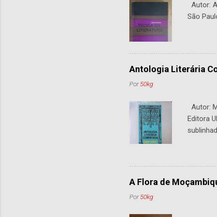
Autor: An
São Paul
Antologia Literária 
Por
50kg
Autor: M.
Editora U
sublinhad
A Flora de Moçambiq
Por
50kg