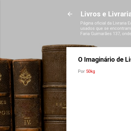
Livros e Livrar
Página oficial da Livraria
usados que se encontram 
Faria Guimarães 137, onde
O Imaginário de L
Por
50kg