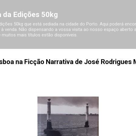
Avançar para o conteúdo principal
ia da Edições 50kg
 Edições 50kg que está sediada na cidade do Porto. Aqui poderá encon
à venda. Não dispensando a vossa visita ao nosso espaço aberto ao
 muitos mais títulos estão disponíveis.
isboa na Ficção Narrativa de José Rodrigues 