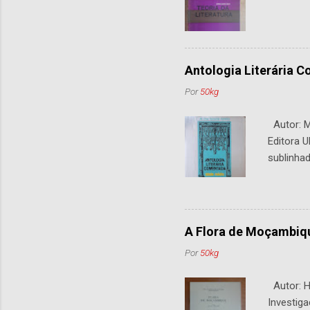
Antologia Literária 
Por
50kg
Autor: M.
Editora U
sublinhad
A Flora de Moçambiq
Por
50kg
Autor: H.
Investiga