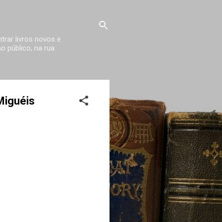
trar livros novos e
 público, na rua
Miguéis