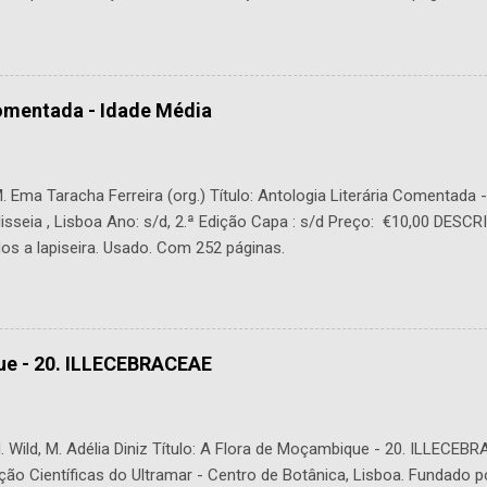
Comentada - Idade Média
 Ema Taracha Ferreira (org.) Título: Antologia Literária Comentada 
lisseia , Lisboa Ano: s/d, 2.ª Edição Capa : s/d Preço: €10,00 DESC
os a lapiseira. Usado. Com 252 páginas.
ue - 20. ILLECEBRACEAE
 Wild, M. Adélia Diniz Título: A Flora de Moçambique - 20. ILLECEBR
ção Científicas do Ultramar - Centro de Botânica, Lisboa. Fundado p