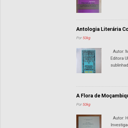
Antologia Literária 
Por
50kg
Autor: M.
Editora U
sublinhad
A Flora de Moçambiq
Por
50kg
Autor: H.
Investiga