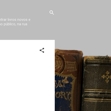
trar livros novos e
 público, na rua