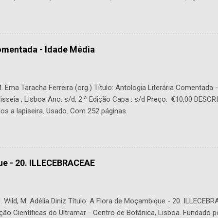
Comentada - Idade Média
 Ema Taracha Ferreira (org.) Título: Antologia Literária Comentada 
lisseia , Lisboa Ano: s/d, 2.ª Edição Capa : s/d Preço: €10,00 DESC
os a lapiseira. Usado. Com 252 páginas.
ue - 20. ILLECEBRACEAE
 Wild, M. Adélia Diniz Título: A Flora de Moçambique - 20. ILLECEBR
ção Científicas do Ultramar - Centro de Botânica, Lisboa. Fundado p