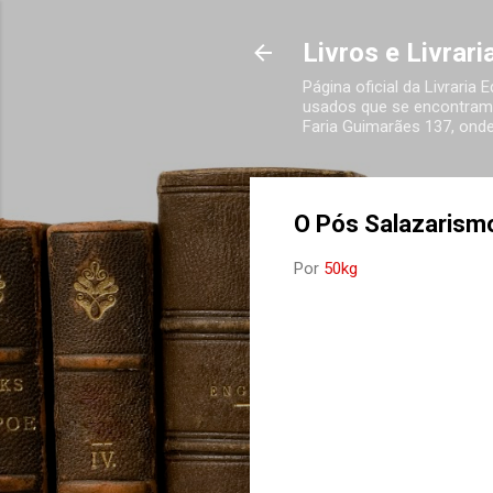
Livros e Livrar
Página oficial da Livraria
usados que se encontram 
Faria Guimarães 137, onde
O Pós Salazarism
Por
50kg