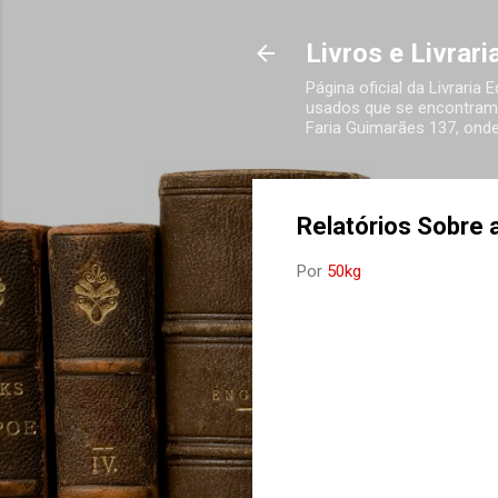
Livros e Livrar
Página oficial da Livraria
usados que se encontram 
Faria Guimarães 137, onde
Relatórios Sobre 
Por
50kg