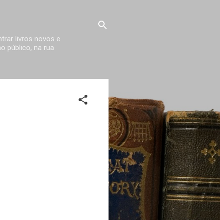
trar livros novos e
 público, na rua