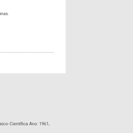
inas.
sico-Científica Ano: 1961,