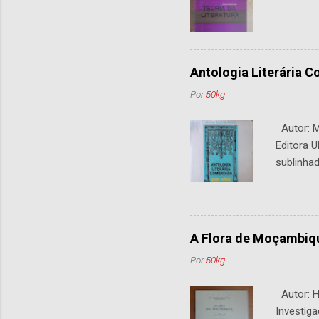
Antologia Literária 
Por
50kg
Autor: M.
Editora U
sublinhad
A Flora de Moçambiq
Por
50kg
Autor: H.
Investiga