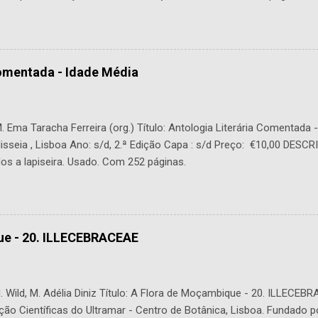
Comentada - Idade Média
 Ema Taracha Ferreira (org.) Título: Antologia Literária Comentada 
lisseia , Lisboa Ano: s/d, 2.ª Edição Capa : s/d Preço: €10,00 DESC
os a lapiseira. Usado. Com 252 páginas.
ue - 20. ILLECEBRACEAE
 Wild, M. Adélia Diniz Título: A Flora de Moçambique - 20. ILLECEBR
ção Científicas do Ultramar - Centro de Botânica, Lisboa. Fundado p