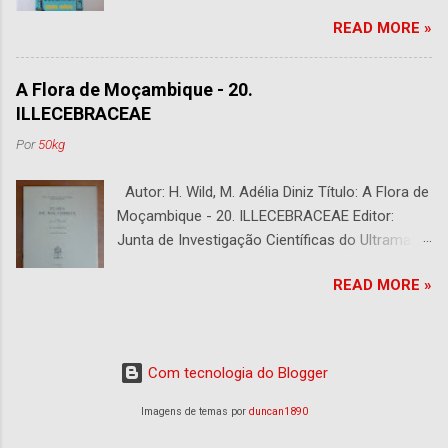
Edição Capa : s/d Preço: €10,00 DESCRIÇÃO :
READ MORE »
Com alguns sublinhados a lapiseira. Usado.
Com 252 páginas.
A Flora de Moçambique - 20.
ILLECEBRACEAE
Por
50kg
Autor: H. Wild, M. Adélia Diniz Título: A Flora de
Moçambique - 20. ILLECEBRACEAE Editor:
Junta de Investigação Científicas do Ultramar -
Centro de Botânica, Lisboa. Fundado por A.
READ MORE »
Fernandes e Editado por E. J. Mendes Ano:
1973 Capa: s/d Preço: €10,00 DESCRIÇÃO :
Bom Estado. 6 páginas.
Com tecnologia do Blogger
Imagens de temas por
duncan1890