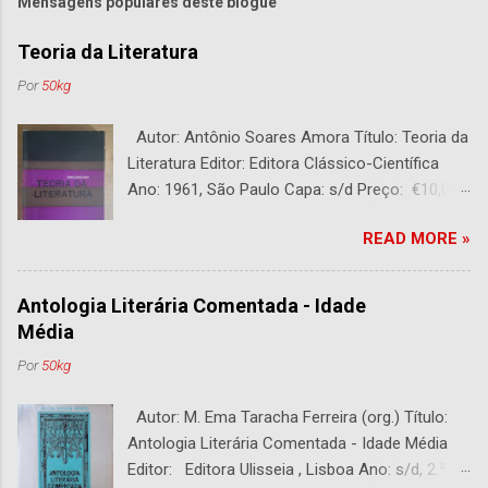
Mensagens populares deste blogue
Teoria da Literatura
Por
50kg
Autor: Antônio Soares Amora Título: Teoria da
Literatura Editor: Editora Clássico-Científica
Ano: 1961, São Paulo Capa: s/d Preço: €10,00
DESCRIÇÃO : Bom estado. 282 páginas.
READ MORE »
Antologia Literária Comentada - Idade
Média
Por
50kg
Autor: M. Ema Taracha Ferreira (org.) Título:
Antologia Literária Comentada - Idade Média
Editor: Editora Ulisseia , Lisboa Ano: s/d, 2.ª