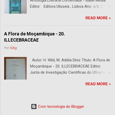
Antologia Literária Comentada - Idade Média
Editor: Editora Ulisseia , Lisboa Ano: s/d, 2.ª
Edição Capa : s/d Preço: €10,00 DESCRIÇÃO :
READ MORE »
Com alguns sublinhados a lapiseira. Usado.
Com 252 páginas.
A Flora de Moçambique - 20.
ILLECEBRACEAE
Por
50kg
Autor: H. Wild, M. Adélia Diniz Título: A Flora de
Moçambique - 20. ILLECEBRACEAE Editor:
Junta de Investigação Científicas do Ultramar -
Centro de Botânica, Lisboa. Fundado por A.
READ MORE »
Fernandes e Editado por E. J. Mendes Ano:
1973 Capa: s/d Preço: €10,00 DESCRIÇÃO :
Bom Estado. 6 páginas.
Com tecnologia do Blogger