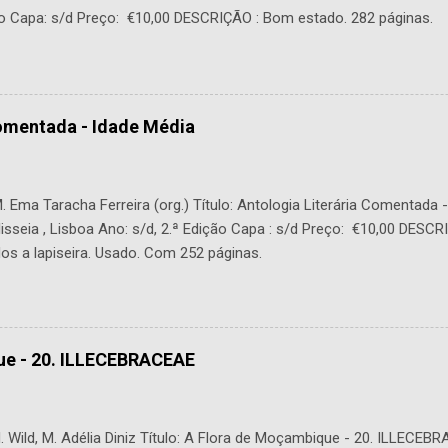
o Capa: s/d Preço: €10,00 DESCRIÇÃO : Bom estado. 282 páginas.
Comentada - Idade Média
 Ema Taracha Ferreira (org.) Título: Antologia Literária Comentada 
lisseia , Lisboa Ano: s/d, 2.ª Edição Capa : s/d Preço: €10,00 DESC
os a lapiseira. Usado. Com 252 páginas.
ue - 20. ILLECEBRACEAE
 Wild, M. Adélia Diniz Título: A Flora de Moçambique - 20. ILLECEBR