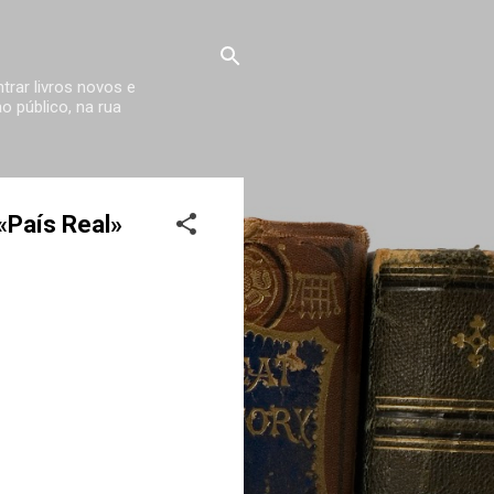
trar livros novos e
 público, na rua
«País Real»