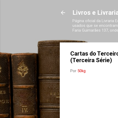
Livros e Livrar
Página oficial da Livraria
usados que se encontram 
Faria Guimarães 137, onde
Cartas do Terceir
(Terceira Série)
Por
50kg