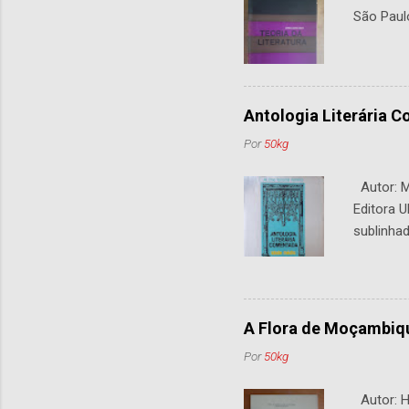
São Paul
Antologia Literária 
Por
50kg
Autor: M.
Editora U
sublinhad
A Flora de Moçambiq
Por
50kg
Autor: H.