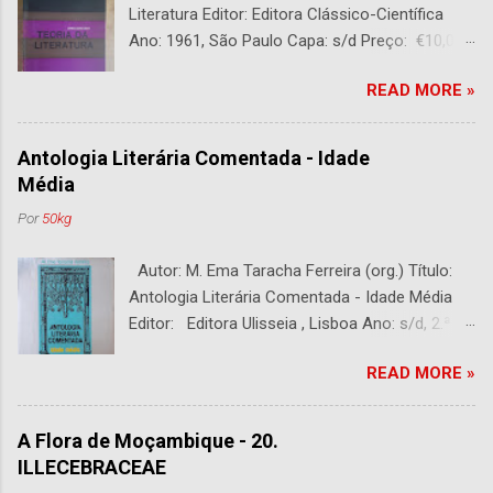
Literatura Editor: Editora Clássico-Científica
Ano: 1961, São Paulo Capa: s/d Preço: €10,00
DESCRIÇÃO : Bom estado. 282 páginas.
READ MORE »
Antologia Literária Comentada - Idade
Média
Por
50kg
Autor: M. Ema Taracha Ferreira (org.) Título:
Antologia Literária Comentada - Idade Média
Editor: Editora Ulisseia , Lisboa Ano: s/d, 2.ª
Edição Capa : s/d Preço: €10,00 DESCRIÇÃO :
READ MORE »
Com alguns sublinhados a lapiseira. Usado.
Com 252 páginas.
A Flora de Moçambique - 20.
ILLECEBRACEAE