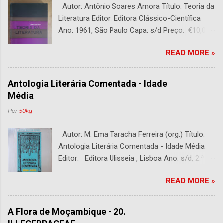
Autor: Antônio Soares Amora Título: Teoria da
Literatura Editor: Editora Clássico-Científica
Ano: 1961, São Paulo Capa: s/d Preço: €10,00
DESCRIÇÃO : Bom estado. 282 páginas.
READ MORE »
Antologia Literária Comentada - Idade
Média
Por
50kg
Autor: M. Ema Taracha Ferreira (org.) Título:
Antologia Literária Comentada - Idade Média
Editor: Editora Ulisseia , Lisboa Ano: s/d, 2.ª
Edição Capa : s/d Preço: €10,00 DESCRIÇÃO :
READ MORE »
Com alguns sublinhados a lapiseira. Usado.
Com 252 páginas.
A Flora de Moçambique - 20.