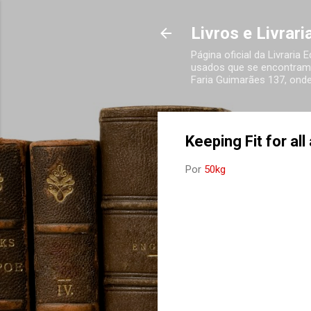
Livros e Livrar
Página oficial da Livraria
usados que se encontram 
Faria Guimarães 137, onde
Keeping Fit for al
Por
50kg