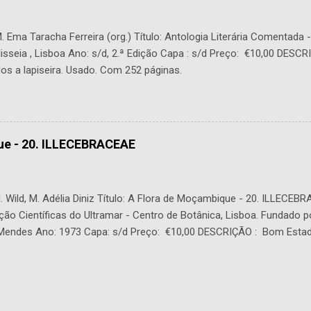
 Ema Taracha Ferreira (org.) Título: Antologia Literária Comentada 
lisseia , Lisboa Ano: s/d, 2.ª Edição Capa : s/d Preço: €10,00 DESC
os a lapiseira. Usado. Com 252 páginas.
ue - 20. ILLECEBRACEAE
 Wild, M. Adélia Diniz Título: A Flora de Moçambique - 20. ILLECEBR
ção Científicas do Ultramar - Centro de Botânica, Lisboa. Fundado p
. Mendes Ano: 1973 Capa: s/d Preço: €10,00 DESCRIÇÃO : Bom Estad