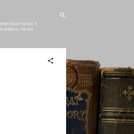
trar livros novos e
 público, na rua