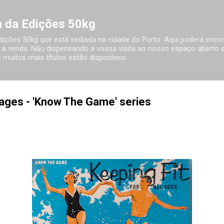
Avançar para o conteúdo principal
ia da Edições 50kg
 Edições 50kg que está sediada na cidade do Porto. Aqui poderá encon
à venda. Não dispensando a vossa visita ao nosso espaço aberto ao
 muitos mais títulos estão disponíveis.
l ages - 'Know The Game' series