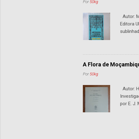
Por
50kg
Autor: M.
Editora U
sublinhad
A Flora de Moçambiq
Por
50kg
Autor: H.
Investiga
por E. J