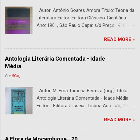
Autor: Antônio Soares Amora Título: Teoria da
Literatura Editor: Editora Clássico-Científica
Ano: 1961, São Paulo Capa: s/d Preço: €10,00
DESCRIÇÃO : Bom estado. 282 páginas.
READ MORE »
Antologia Literária Comentada - Idade
Média
Por
50kg
Autor: M. Ema Taracha Ferreira (org.) Título:
Antologia Literária Comentada - Idade Média
Editor: Editora Ulisseia , Lisboa Ano: s/d, 2.ª
Edição Capa : s/d Preço: €10,00 DESCRIÇÃO :
READ MORE »
Com alguns sublinhados a lapiseira. Usado.
Com 252 páginas.
A Flora de Moçambique - 20.