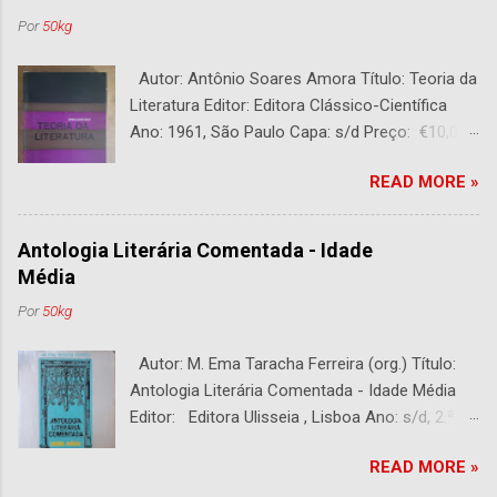
Por
50kg
Autor: Antônio Soares Amora Título: Teoria da
Literatura Editor: Editora Clássico-Científica
Ano: 1961, São Paulo Capa: s/d Preço: €10,00
DESCRIÇÃO : Bom estado. 282 páginas.
READ MORE »
Antologia Literária Comentada - Idade
Média
Por
50kg
Autor: M. Ema Taracha Ferreira (org.) Título:
Antologia Literária Comentada - Idade Média
Editor: Editora Ulisseia , Lisboa Ano: s/d, 2.ª
Edição Capa : s/d Preço: €10,00 DESCRIÇÃO :
READ MORE »
Com alguns sublinhados a lapiseira. Usado.
Com 252 páginas.